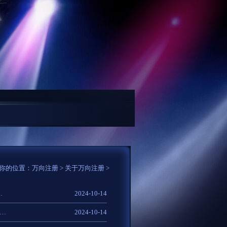
导体产业混合型发起式证券投资基金(C类份额)基...
8月27日友发转债上涨0.41%
你的位置：
万向注册
>
关于万向注册
>
人改变了自己，坚持的人改变了命运。”
2024-10-14
唤醒那个沉睡的自己，弱了就去强，懒了就去动，迷茫就探索，愚昧就求知，想优秀就坚持。
2024-10-14