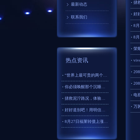
拯
最新动态
好
联系我们
8月
8月
荣耀
热点资讯
v
2
​“世界上最可贵的两个词：一个叫认真，一个叫坚持。认真的人改
2
你必须唤醒那个沉睡的自己，弱了就去强，懒了就去动，迷茫就探索
电
拯救泥泞路况，体验高效铺路垫板
万
好好道别吧！用明信片收藏2024的夏天
8月27日福莱转债上涨0.67%，转股溢价率157.79%