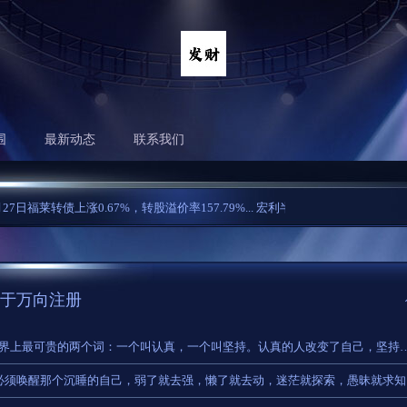
围
最新动态
联系我们
日福莱转债上涨0.67%，转股溢价率157.79%...
宏利半导体产业混合发起C: 宏利半
于万向注册
​“世界上最可贵的两个词：一个叫认真，一个叫坚持。认真的
你必须