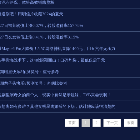
救泥泞路况，体验高效铺路垫板
好道别吧！用明信片收藏2024的夏天
27日福莱转债上涨0.67%，转股溢价率157.79%
27日友发转债上涨0.41%，转股溢价率3.15%
Magic6 Pro大降价！5.5G网络神机直降1400元，用五六年无压力
ivo手机海战术下，这4款脱颖而出！口碑炸裂，最低仅需千元
08期暗皇快乐8预测奖号：重号参考
08期豹子头快乐8预测奖号：奇偶比参考
视剧里演母女的两个人，现实中竟然是亲姐妹，TVB真会玩啊！
茜想离婚有多难？其他女明星离婚后的下场，估计她应该很清楚的
首页
1
2
下一页
末页