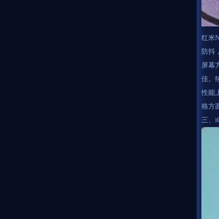
红米N
防抖
屏幕方
佳。
性能上
格方面
三、i