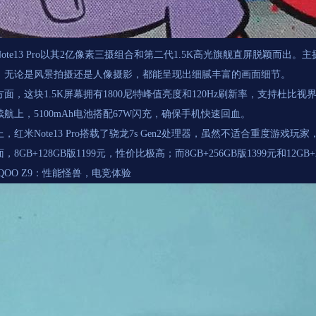
ote13 Pro以其2亿像素三摄组合和第二代1.5K高光旗舰直屏脱颖而出。主摄
，无论是风景拍摄还是人像摄影，都能呈现出细腻丰富的画面细节。
面，这块1.5K屏幕拥有1800尼特峰值亮度和120Hz刷新率，支持杜比视界
续航上，5100mAh电池搭配67W闪充，确保手机快速回血。
，红米Note13 Pro搭载了骁龙7s Gen2处理器，虽然不适合重度游
，8GB+128GB版1199元，性价比极高；而8GB+256GB版1399元和12G
QOO Z9：性能怪兽，电竞体验