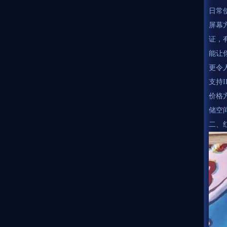
日常
屏幕
证，
能让
更令
支持
价格方
储空间
二、红