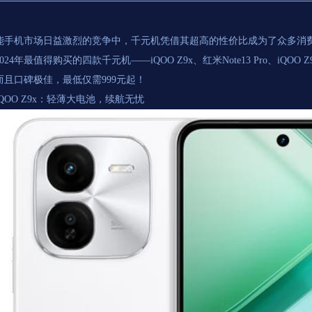
能手机市场日益激烈的竞争中，千元机凭借其超高的性价比成为了众多消
024年最值得购买的四款千元机——iQOO Z9x、红米Note13 Pro、iQOO 
而且口碑极佳，最低仅需999元起！
QOO Z9x：轻薄大电池，续航无忧