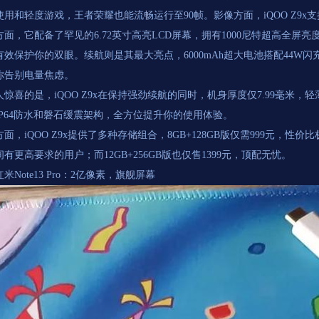
使用和轻度游戏，王者荣耀也能流畅运行至90帧。影像方面，iQOO Z9x
方面，它配备了罕见的6.72英寸高亮LCD屏幕，拥有1000尼特超高全屏
有效保护你的双眼。续航则是其最大亮点，6000mAh超大电池搭配44W
你告别电量焦虑。
人惊喜的是，iQOO Z9x在保持强劲续航的同时，机身厚度仅7.99毫米
IP64防水和磐石缓震架构，全方位提升你的使用体验。
面，iQOO Z9x提供了多种存储组合，8GB+128GB版仅需999元，性价比极
有更高要求的用户；而12GB+256GB版也仅售1399元，顶配无忧。
米Note13 Pro：2亿像素，旗舰屏幕