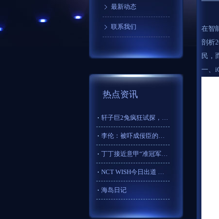
最新动态
联系我们
在智
剖析2
民，
一、i
热点资讯
轩子巨2兔疯狂试探，刚“腿播”就被举报！主播破防：不爱看别看
李伦：被吓成佞臣的宋代“第二个包青天”
丁丁接近意甲“准冠军”？高薪限制成唯一阻力，德佬会开绿灯么
NCT WISH今日出道 出道曲《WISH》将在东蛋唱响
海岛日记