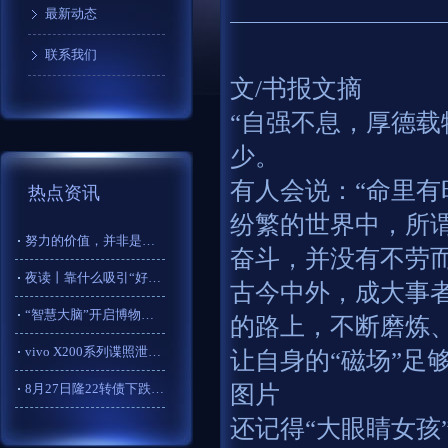
最新动态
联系我们
文/书报文摘
“自强不息，厚德载
少。
有人会说：“命里有
热点资讯
纷繁的世界中，所谓
努力的价值，并非是为了出类拔萃、与众不同，而是为了摆脱所在的
奋斗，并没有不劳
夜读丨靠什么吸引“好运气”？
古今中外，成大事
“智慧大脑”开启博物馆数智化转型 “新纪元”郑州博物馆智慧建
的路上，不断磨炼
vivo X200系列谍照泄露：四边框极窄等宽，颜值爆表！
让自身的“磁场”足
8月27日隆22转债下跌0.08%，转股溢价率339.2%
图片
还记得“大眼睛女孩